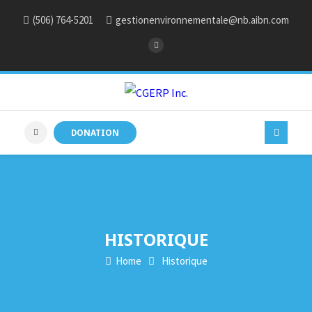
(506) 764-5201
gestionenvironnementale@nb.aibn.com
DONATION
HISTORIQUE
Home
Historique