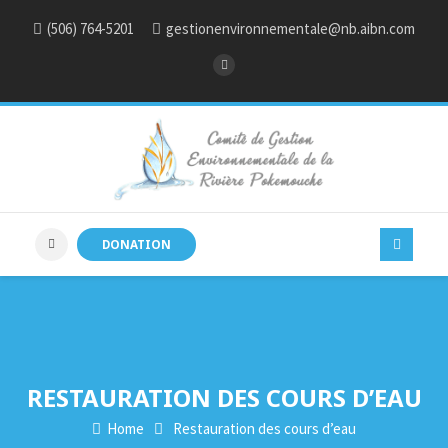
(506) 764-5201
gestionenvironnementale@nb.aibn.com
DONATION
RESTAURATION DES COURS D’EAU
Home
Restauration des cours d’eau