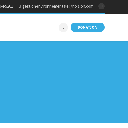
764-5201
gestionenvironnementale@nb.aibn.com
DONATION