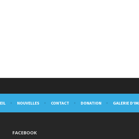
EIL
NOUVELLES
CONTACT
DONATION
GALERIE D’I
FACEBOOK