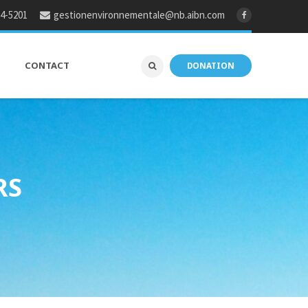
64-5201
gestionenvironnementale@nb.aibn.com
CONTACT
DONATION
RS